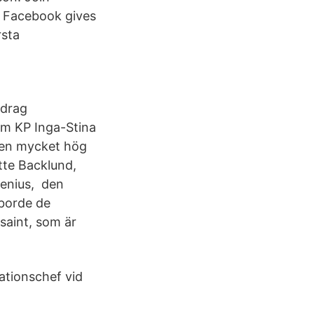
 Facebook gives
rsta
ppdrag
m KP Inga-Stina
 en mycket hög
tte Backlund,
tenius, den
aborde de
saint, som är
ationschef vid