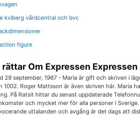
nvagen
re kviberg vårdcentral och bvc
dackdimensioner
action figure
 rättar Om Expressen Expressen
d 29 september, 1967 - Maria är gift och skriven i lä
h 1002. Roger Mattsson är även skriven här. Maria ha
g. På Ratsit hittar du senast uppdaterade Telefon
omster och mycket mer för alla personer i Sverige.
ovocerande uttalanden och avgång är det dags att dis