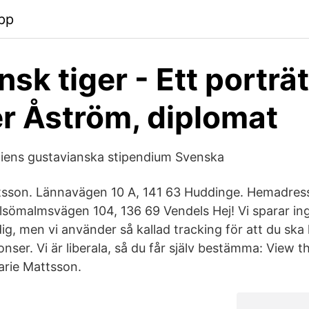
pp
sk tiger - Ett porträt
r Åström, diplomat
ens gustavianska stipendium Svenska
tsson. Lännavägen 10 A, 141 63 Huddinge. Hemadress
sömalmsvägen 104, 136 69 Vendels Hej! Vi sparar in
ig, men vi använder så kallad tracking för att du ska
nser. Vi är liberala, så du får själv bestämma: View th
rie Mattsson.