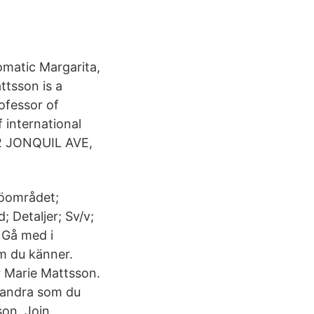
omatic Margarita,
ttsson is a
ofessor of
 international
412 JONQUIL AVE,
sjöområdet;
d; Detaljer; Sv/v;
 Gå med i
m du känner.
r Marie Mattsson.
 andra som du
son. Join