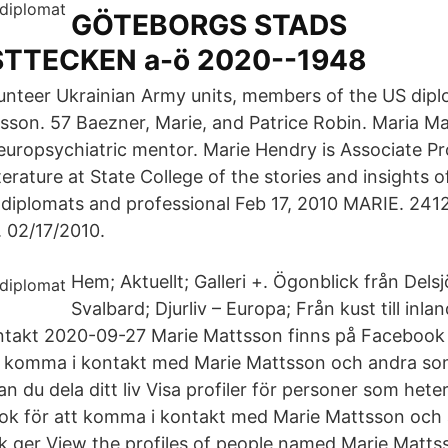
GÖTEBORGS STADS
TTECKEN a-ö 2020--1948
unteer Ukrainian Army units, members of the US dipl
sson. 57 Baezner, Marie, and Patrice Robin. Maria Ma
europsychiatric mentor. Marie Hendry is Associate Pr
rature at State College of the stories and insights of
s, diplomats and professional Feb 17, 2010 MARIE. 2
02/17/2010.
Hem; Aktuellt; Galleri +. Ögonblick från Del
Svalbard; Djurliv – Europa; Från kust till inlan
ontakt 2020-09-27 Marie Mattsson finns på Facebook
t komma i kontakt med Marie Mattsson och andra so
 du dela ditt liv Visa profiler för personer som hete
ok för att komma i kontakt med Marie Mattsson och
 ger View the profiles of people named Marie Matts