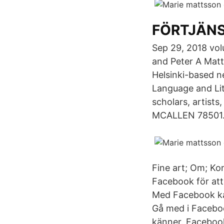
FÖRTJÄNS
Sep 29, 2018 vol
and Peter A Matt
Helsinki-based n
Language and Lite
scholars, artist
MCALLEN 78501. 
Fine art; Om; K
Facebook för at
Med Facebook kan
Gå med i Facebo
känner. Facebook