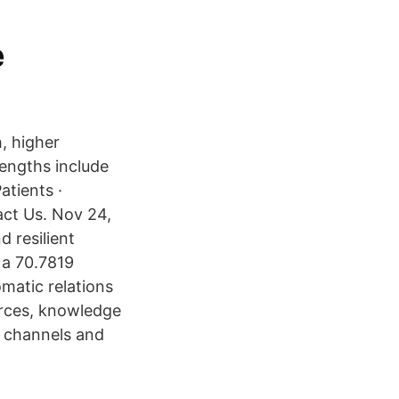
e
, higher
trengths include
atients ·
act Us. Nov 24,
resilient
 a 70.7819
atic relations
urces, knowledge
c channels and