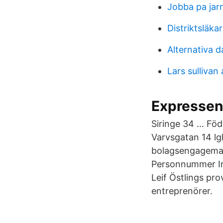
Jobba pa jar
Distriktsläka
Alternativa 
Lars sullivan 
Expressen
Siringe 34 … Föd
Varvsgatan 14 lg
bolagsengageman
Personnummer Ink
Leif Östlings pr
entreprenörer.