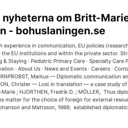
 nyheterna om Britt-Mari
n - bohuslaningen.se
th experience in communication, EU policies (research
 the EU institutions and within the private sector. S
ng & Staying · Pediatric Primary Care · Specialty Care P
ation · About Us · News and Events · Careers · Cont
RNPROBST, Markus — Diplomatic communication and 
, Christer — Lost in translation — a case study of
arie ; HJORTHEN, Fredrik D. ; MÖLLER, Thus diplom
s matter for the choice of foreign for external reso
Johanson and Mattsson, 1988; established diplomati
.