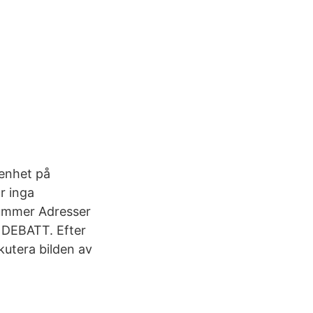
genhet på
r inga
nummer Adresser
 DEBATT. Efter
kutera bilden av