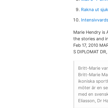
Rakna ut sju
Intensivvard
Marie Hendry is 
the stories and i
Feb 17, 2010 MA
S DIPLOMAT DR,
Britt-Marie va
Britt-Marie Ma
ikoniska sportb
möter är en se
med en svensk
Eliasson, Dr H