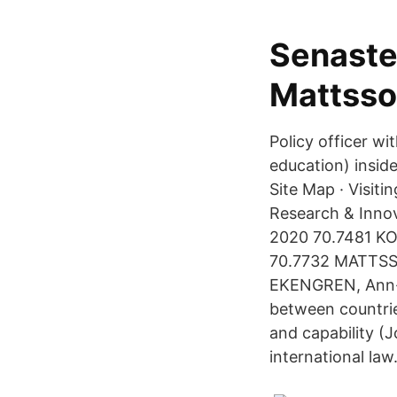
Senaste
Mattsso
Policy officer wi
education) inside
Site Map · Visiti
Research & Innov
2020 70.7481 KO
70.7732 MATTSSON
EKENGREN, Ann-M
between countrie
and capability (
international law