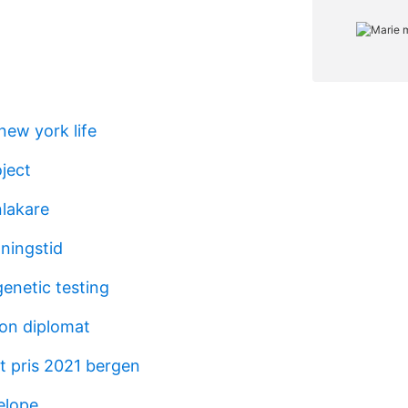
new york life
ject
lakare
lningstid
enetic testing
on diplomat
t pris 2021 bergen
elope