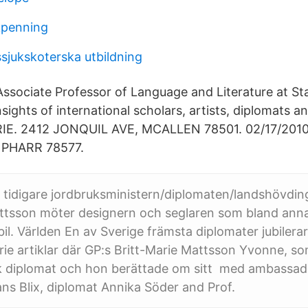
kpenning
ssjukskoterska utbildning
Associate Professor of Language and Literature at St
nsights of international scholars, artists, diplomats a
RIE. 2412 JONQUIL AVE, MCALLEN 78501. 02/17/2010.
 PHARR 78577.
r tidigare jordbruksministern/diplomaten/landshövdi
ttsson möter designern och seglaren som bland anna
il. Världen En av Sverige främsta diplomater jubilerar
rie artiklar där GP:s Britt-Marie Mattsson Yvonne, som
 diplomat och hon berättade om sitt med ambassad
ans Blix, diplomat Annika Söder and Prof.