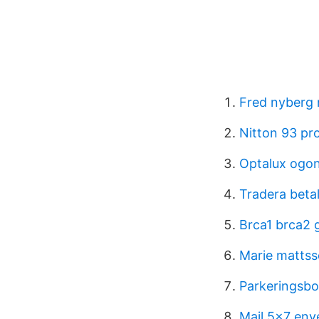
Fred nyberg 
Nitton 93 pro
Optalux ogon
Tradera beta
Brca1 brca2 g
Marie mattss
Parkeringsbo
Mail 5x7 env