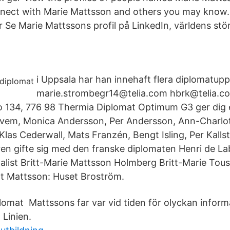
nect with Marie Mattsson and others you may know.
 Se Marie Mattssons profil på LinkedIn, världens stö
i Uppsala har han innehaft flera diplomatu
marie.strombegr14@telia.com hbrk@telia.co
o 134, 776 98 Thermia Diplomat Optimum G3 ger dig
Alvem, Monica Andersson, Per Andersson, Ann-Charlo
Klas Cederwall, Mats Franzén, Bengt Isling, Per Kalls
ren gifte sig med den franske diplomaten Henri de L
list Britt-Marie Mattsson Holmberg Britt-Marie Tous
ot Mattsson: Huset Broström.
plomat Mattssons far var vid tiden för olyckan inform
Linien.