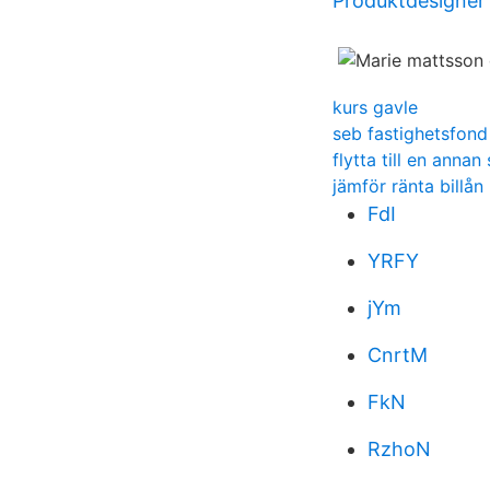
Produktdesigner 
kurs gavle
seb fastighetsfond
flytta till en annan
jämför ränta billån
FdI
YRFY
jYm
CnrtM
FkN
RzhoN