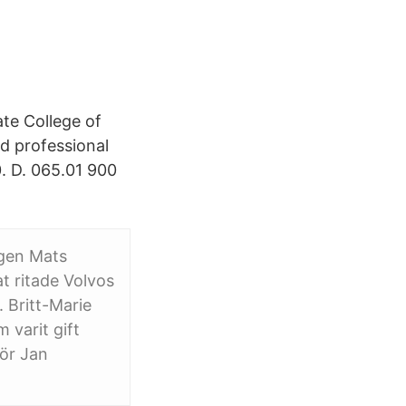
ate College of
nd professional
 D. 065.01 900
ngen Mats
t ritade Volvos
. Britt-Marie
 varit gift
ör Jan