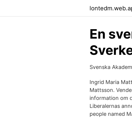
lontedm.web.a
En sven
Sverke
Svenska Akademi
Ingrid Maria Mat
Mattsson. Vendel
information om d
Liberalernas anno
people named Ma