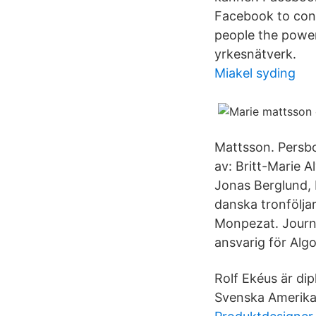
Facebook to con
people the power
yrkesnätverk.
Miakel syding
Mattsson. Persb
av: Britt-Marie 
Jonas Berglund, 
danska tronfölja
Monpezat. Journa
ansvarig för Alg
Rolf Ekéus är di
Svenska Amerika 