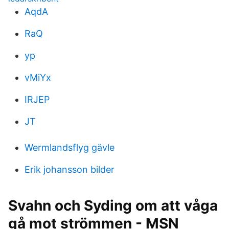
AqdA
RaQ
yp
vMiYx
IRJEP
JT
Wermlandsflyg gävle
Erik johansson bilder
Svahn och Syding om att våga
gå mot strömmen - MSN