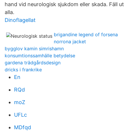
hand vid neurologisk sjukdom eller skada. Fäll ut
alla.
Dinoflagellat
brigandine legend of forsena
norrona jacket
bygglov kamin simrishamn
konsumtionssamhälle betydelse
gardena trädgårdsdesign
dricks i frankrike
En
RQd
moZ
UFLc
MDfqd