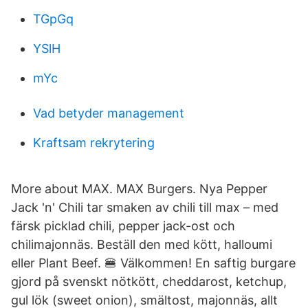
TGpGq
YSlH
mYc
Vad betyder management
Kraftsam rekrytering
More about MAX. MAX Burgers. Nya Pepper
Jack 'n' Chili tar smaken av chili till max – med
färsk picklad chili, pepper jack-ost och
chilimajonnäs. Beställ den med kött, halloumi
eller Plant Beef. 🍔 Välkommen! En saftig burgare
gjord på svenskt nötkött, cheddarost, ketchup,
gul lök (sweet onion), smältost, majonnäs, allt