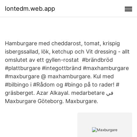
lontedm.web.app
Hamburgare med cheddarost, tomat, krispig
isbergssallad, lök, ketchup och Vit dressing - allt
omslutet av ett gyllen-rostat #brändbröd
#plattburgare #integottbränd #maxhamburgare
#maxburgare @ maxhamburgare. Kul med
#bilbingo i #Rådom og #bingo på to rader! #
gräsberget. Azar Alkayal. medarbetare في
Maxburgare Göteborg. Maxburgare.