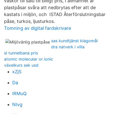
väskor till salu till billigt pris, I allmänhet är
plastpåsar svåra att nedbrytas efter att de
kastats i miljön, och ISTAD Återförslutningsbar
påse, turkos, ljusturkos.
Tomning av digital fardskrivare
sas kundtjänst klagomål
dra natverk i villa
sl tunnelbana pris
atomic molecular or ionic
växelkurs sek usd
xZjS
Da
IRMuQ
NIvg