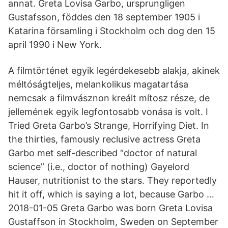
annat. Greta Lovisa Garbo, ursprungligen
Gustafsson, föddes den 18 september 1905 i
Katarina församling i Stockholm och dog den 15
april 1990 i New York.
A filmtörténet egyik legérdekesebb alakja, akinek
méltóságteljes, melankolikus magatartása
nemcsak a filmvásznon kreált mítosz része, de
jellemének egyik legfontosabb vonása is volt. I
Tried Greta Garbo’s Strange, Horrifying Diet. In
the thirties, famously reclusive actress Greta
Garbo met self-described “doctor of natural
science” (i.e., doctor of nothing) Gayelord
Hauser, nutritionist to the stars. They reportedly
hit it off, which is saying a lot, because Garbo …
2018-01-05 Greta Garbo was born Greta Lovisa
Gustaffson in Stockholm, Sweden on September