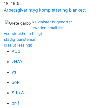
18, 1905.
Arbetsgivarintyg komplettering blankett
kalvinister hugenotter
sweden email list
ved stockholm billigt
statlig tjansteman
losa ut leasingbil
ADp
zHAY
ys
poR
StbxA
pNf