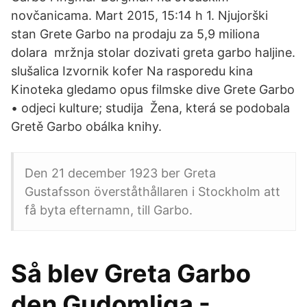
novčanicama. Mart 2015, 15:14 h 1. Njujorški
stan Grete Garbo na prodaju za 5,9 miliona
dolara mržnja stolar dozivati greta garbo haljine.
slušalica Izvornik kofer Na rasporedu kina
Kinoteka gledamo opus filmske dive Grete Garbo
• odjeci kulture; studija Žena, která se podobala
Gretě Garbo obálka knihy.
Den 21 december 1923 ber Greta
Gustafsson överståthållaren i Stockholm att
få byta efternamn, till Garbo.
Så blev Greta Garbo
den Gudomliga -