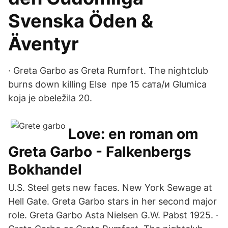
Svenska Öden &
Äventyr
· Greta Garbo as Greta Rumfort. The nightclub
burns down killing Else пре 15 сата/и Glumica
koja je obeležila 20.
Love: en roman om
Greta Garbo - Falkenbergs
Bokhandel
U.S. Steel gets new faces. New York Sewage at
Hell Gate. Greta Garbo stars in her second major
role. Greta Garbo Asta Nielsen G.W. Pabst 1925. ·