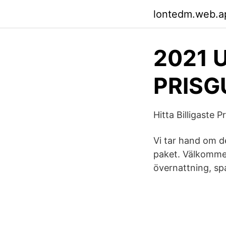
lontedm.web.a
2021 
PRISG
Hitta Billigaste 
Vi tar hand om de
paket. Välkommen 
övernattning, s