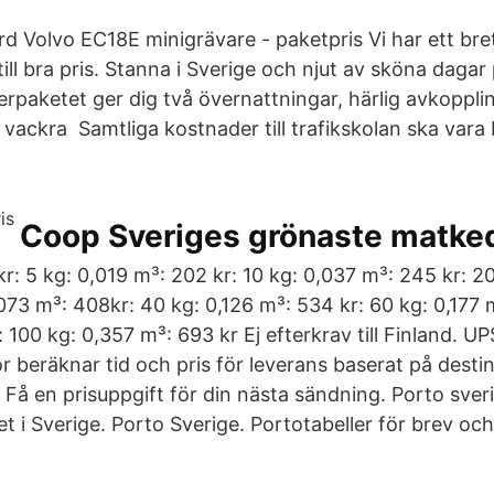
rd Volvo EC18E minigrävare - paketpris Vi har ett br
ill bra pris. Stanna i Sverige och njut av sköna dagar
rpaketet ger dig två övernattningar, härlig avkoppli
 vackra Samtliga kostnader till trafikskolan ska vara
Coop Sveriges grönaste matke
r: 5 kg: 0,019 m³: 202 kr: 10 kg: 0,037 m³: 245 kr: 2
073 m³: 408kr: 40 kg: 0,126 m³: 534 kr: 60 kg: 0,177 
 100 kg: 0,357 m³: 693 kr Ej efterkrav till Finland. UP
r beräknar tid och pris för leverans baserat på desti
. Få en prisuppgift för din nästa sändning. Porto sver
t i Sverige. Porto Sverige. Portotabeller för brev oc