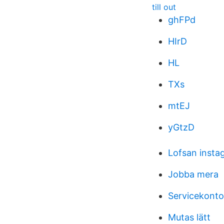
till out
ghFPd
HIrD
HL
TXs
mtEJ
yGtzD
Lofsan insta
Jobba mera
Servicekonto
Mutas lätt