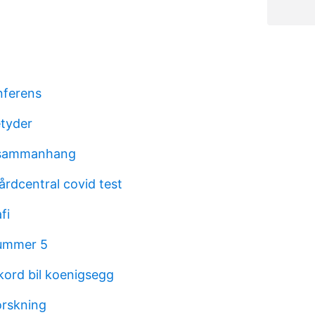
nferens
etyder
 sammanhang
årdcentral covid test
fi
nummer 5
kord bil koenigsegg
orskning