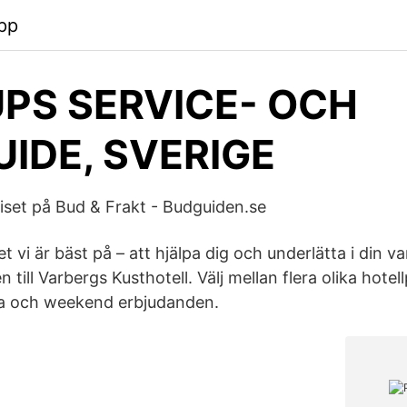
pp
UPS SERVICE- OCH
UIDE, SVERIGE
Priset på Bud & Frakt - Budguiden.se
t vi är bäst på – att hjälpa dig och underlätta i din va
till Varbergs Kusthotell. Välj mellan flera olika hote
pa och weekend erbjudanden.