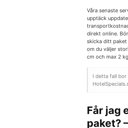
Våra senaste serv
upptäck uppdate
transportkostnade
direkt online. Bö
skicka ditt paket
om du väljer sto
cm och max 2 kg
I detta fall b
HotelSpecials.
Får jag 
paket? 