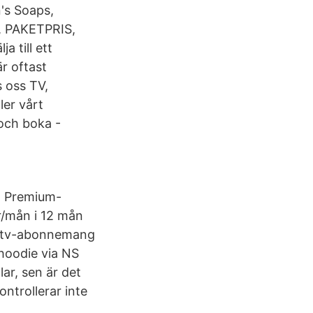
n's Soaps,
, PAKETPRIS,
 till ett
r oftast
 oss TV,
ler vårt
 och boka -
n Premium-
r/mån i 12 mån
ar tv-abonnemang
hoodie via NS
ar, sen är det
ntrollerar inte