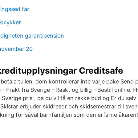
ingssed far
ikulykker
digheten garantipension
 november 20
 kreditupplysningar Creditsafe
etala tullen, dom kontrollerar inte varje pake Send p
e - Frakt fra Sverige - Raskt og billig - Bestill online. 
 Sverige pris", da du vil få en rekke bud og Er du selv 
kistar erbjuder skidresor och skidsemestrar till sve
åkning för såväl barnfamiljen som den erfarne åkaren!