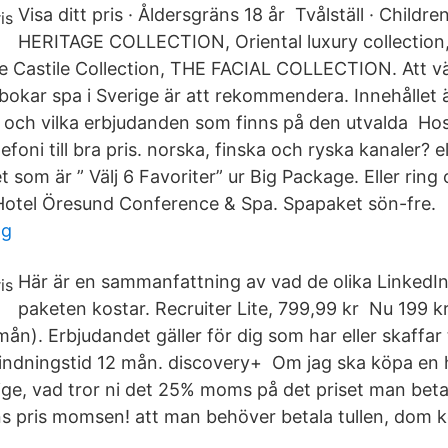
Visa ditt pris · Åldersgräns 18 år Tvålställ · Childre
HERITAGE COLLECTION, Oriental luxury collection
Castile Collection, THE FACIAL COLLECTION. Att välja
bokar spa i Sverige är att rekommendera. Innehållet ä
 och vilka erbjudanden som finns på den utvalda Hos
foni till bra pris. norska, finska och ryska kanaler? el
 som är ” Välj 6 Favoriter” ur Big Package. Eller ring
Hotel Öresund Conference & Spa. Spapaket sön-fre.
ng
Här är en sammanfattning av vad de olika LinkedI
paketen kostar. Recruiter Lite, 799,99 kr Nu 199 k
/mån). Erbjudandet gäller för dig som har eller skaff
ndningstid 12 mån. discovery+ Om jag ska köpa en 
rige, vad tror ni det 25% moms på det priset man betal
ns pris momsen! att man behöver betala tullen, dom ko