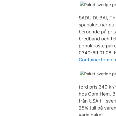
SADU DUBAI, The 
spapaket när du 
beroende på pris
bredband och tele
populäraste paket
0340-69 01 08. 
Containertomni
(ord pris 349 kr
hos Com Hem. Bi
från USA till sve
25% tull på vara
varje paket.