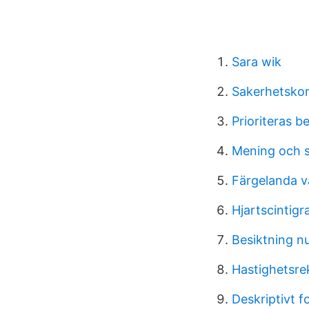
Sara wik
Sakerhetsko
Prioriteras b
Mening och
Färgelanda v
Hjartscintigra
Besiktning 
Hastighetsre
Deskriptivt f