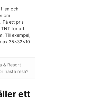
-filen och
er om
. Få ett pris
d TNT för att
. Till exempel,
a max 35x32x10
pa & Resort
ör nästa resa?
ller ett