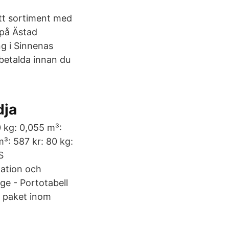
ett sortiment med
 på Ästad
ng i Sinnenas
 betalda innan du
dja
0 kg: 0,055 m³:
m³: 587 kr: 80 kg:
S
nation och
ige - Portotabell
h paket inom