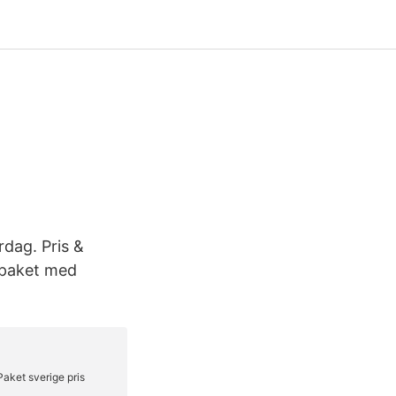
rdag. Pris &
llpaket med