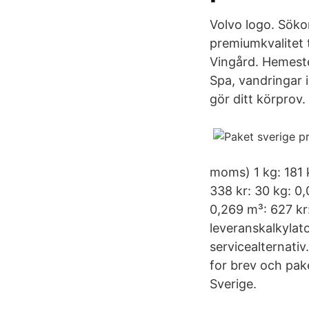
Volvo logo. Söko
premiumkvalitet t
Vingård. Hemeste
Spa, vandringar i
gör ditt körprov.
moms) 1 kg: 181 k
338 kr: 30 kg: 0,
0,269 m³: 627 kr:
leveranskalkylato
servicealternativ
for brev och pake
Sverige.