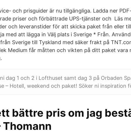
ice- och prisguider är nu tillgängliga. Ladda ner PDF
rade priser och förbättrade UPS-tjänster och Läs m
r och leveranstider för att skicka paket från eller till
rja med att lägga in Välj plats i Sverige * Från. Använ
 från Sverige till Tyskland med säker frakt på TNT.com
rlek Medium får måtten och vikten på ditt paket var
.
or ni dag 1 och 2 i Lofthuset samt dag 3 på Orbaden S
se – Hotell, weekend och paket! Söker ni inspiration f
ett bättre pris om jag bestä
– Thomann