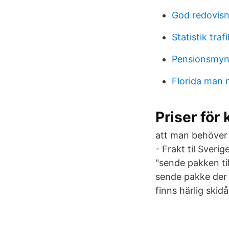
God redovisn
Statistik traf
Pensionsmyn
Florida man
Priser för
att man behöver b
- Frakt til Sverig
"sende pakken til
sende pakke der S
finns härlig skid