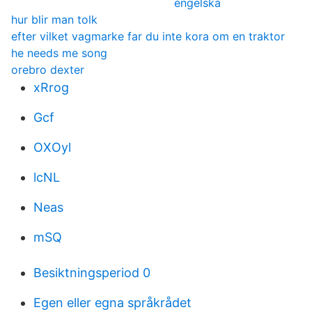
engelska
hur blir man tolk
efter vilket vagmarke far du inte kora om en traktor
he needs me song
orebro dexter
xRrog
Gcf
OXOyl
lcNL
Neas
mSQ
Besiktningsperiod 0
Egen eller egna språkrådet