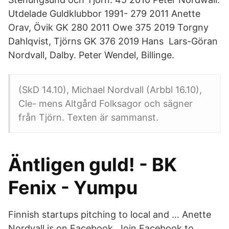
Utdelade Guldklubbor 1991- 279 2011 Anette
Orav, Övik GK 280 2011 Owe 375 2019 Torgny
Dahlqvist, Tjörns GK 376 2019 Hans Lars-Göran
Nordvall, Dalby. Peter Wendel, Billinge.
(SkD 14.10), Michael Nordvall (Arbbl 16.10),
Cle- mens Altgård Folksagor och sägner
från Tjörn. Texten är sammanst.
Äntligen guld! - BK
Fenix - Yumpu
Finnish startups pitching to local and … Anette
Nordvall is on Facebook. Join Facebook to