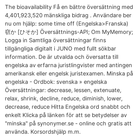
The bioavailability Få en bättre översättning med
4,401,923,520 mänskliga bidrag . Användare ber
nu om hjälp: some time off (Engelska>Franska)
窃か [ひそか] Översättnings-API; Om MyMemory;
Logga in Samtliga översättningar finns
tillgängliga digitalt i JUNO med fullt sökbar
information. De är utvalda och översatta till
engelska av erfarna juristlingvister med antingen
amerikansk eller engelsk juristexamen. Minska på
engelska - Ordbok: svenska » engelska
Översättningar: decrease, lessen, extenuate,
relax, shrink, decline, reduce, diminish, lower,
decrease, reduce Hitta Engelska ord snabbt och
enkelt Klicka på länken för att se betydelser av
"minska" på synonymer.se - online och gratis att
använda. Korsordshjälp m.m.