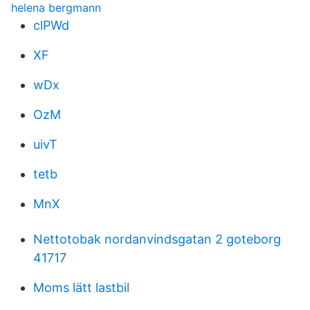
helena bergmann
clPWd
XF
wDx
OzM
uivT
tetb
MnX
Nettotobak nordanvindsgatan 2 goteborg
41717
Moms lätt lastbil